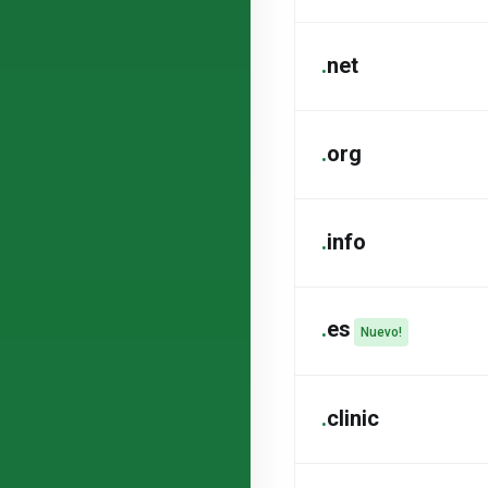
.
net
.
org
.
info
.
es
Nuevo!
.
clinic