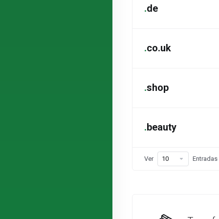
.
de
.
co.uk
.
shop
.
beauty
Ver
Entradas